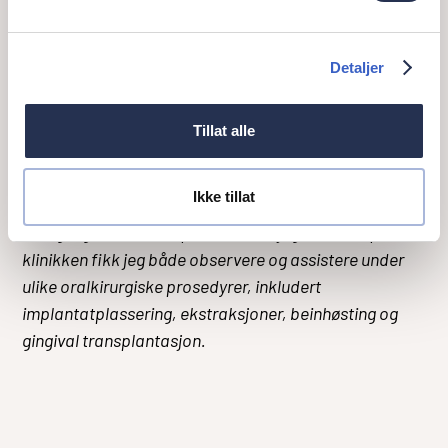
Fokus på oral kirurgi
Detaljer
Som tannlegestudent på fjerde året forteller Neda
at hun alltid har hatt en nysgjerrighet for oral
Tillat alle
kirurgi og oral medisin.
Ikke tillat
– Under hospiteringen hadde jeg spesielt fokus på oral
kirurgi og medisin. I løpet av ukene jeg tilbrakte på
klinikken fikk jeg både observere og assistere under
ulike oralkirurgiske prosedyrer, inkludert
implantatplassering, ekstraksjoner, beinhøsting og
gingival transplantasjon.