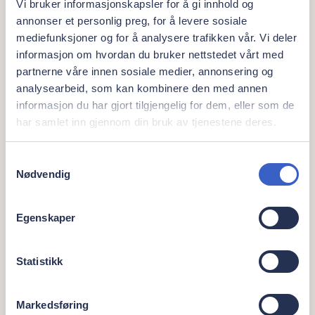
Vi bruker informasjonskapsler for å gi innhold og
– Muligheten til å få både ny kompetanse, motivasjon,
annonser et personlig preg, for å levere sosiale
og et sett med friske øyne inn i klinikken, er gull verdt.
mediefunksjoner og for å analysere trafikken vår. Vi deler
Vi setter stor pris på at studenter som Neda ønsker å
informasjon om hvordan du bruker nettstedet vårt med
bidra til et trygt miljø for pasientene våre, men også
partnerne våre innen sosiale medier, annonsering og
våre ansatte, sier Shoresh Afnan, tannlege og
analysearbeid, som kan kombinere den med annen
spesialist i oral kirurgi og oral medisin ved Oris Dental
informasjon du har gjort tilgjengelig for dem, eller som de
Galleri Oslo.
har samlet inn gjennom din bruk av tjenestene deres.
Samtykkevalg
– Allerede fra første dag ble jeg møtt med en varm
Nødvendig
velkomst fra det dedikerte teamet på klinikken. Det
var tydelig at samarbeidet og støtten mellom
Egenskaper
kollegaer stod i fokus når man tok i mot pasienter. Jeg
kunne ikke bedt om en mer støttende og kunnskapsrik
gruppe med fagfolk å samarbeide med, som hos Oris
Statistikk
Dental på Galleri Oslo, forteller Neda.
Markedsføring