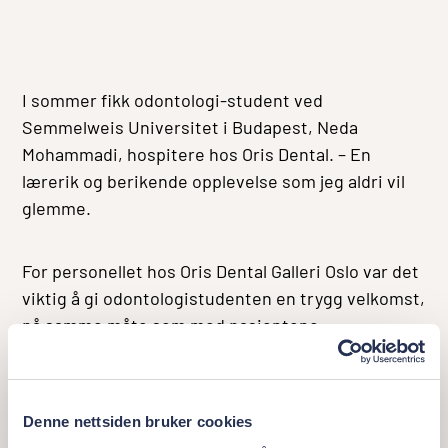
I sommer fikk odontologi-student ved
Semmelweis Universitet i Budapest, Neda
Mohammadi, hospitere hos Oris Dental. – En
lærerik og berikende opplevelse som jeg aldri vil
glemme.
For personellet hos Oris Dental Galleri Oslo var det
viktig å gi odontologistudenten en trygg velkomst,
på samme måte som med pasientene.
Et trygt og lærerikt miljø
Denne nettsiden bruker cookies