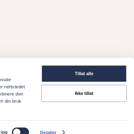
Tillat alle
osiale
r nettstedet
Ikke tillat
mbinere den
ork at Oris Dental
Referrals
Courses
News
Oris Dental
om din bruk
Privacy policy
Cookie policy
ring
Detaljer