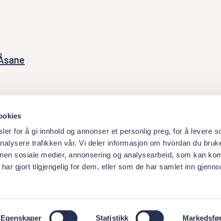
 Åsane
ookies
er for å gi innhold og annonser et personlig preg, for å levere s
nalysere trafikken vår. Vi deler informasjon om hvordan du bruke
nnen sosiale medier, annonsering og analysearbeid, som kan ko
About Academy
W
ar gjort tilgjengelig for dem, eller som de har samlet inn gjenn
Egenskaper
Statistikk
Markedsfø