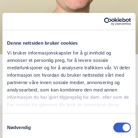
Denne nettsiden bruker cookies
Vi bruker informasjonskapsler for å gi innhold og
annonser et personlig preg, for å levere sosiale
Gaute Lyngstad
mediefunksjoner og for å analysere trafikken vår. Vi deler
informasjon om hvordan du bruker nettstedet vårt med
Spesialist i oral kirurgi og oral medisin
partnerne våre innen sosiale medier, annonsering og
analysearbeid, som kan kombinere den med annen
informasjon du har gjort tilgjengelig for dem, eller som de
har samlet inn gjennom din bruk av tjenestene deres.
Samtykkevalg
Nødvendig