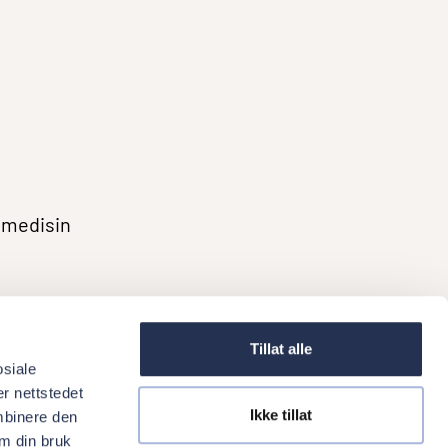
l medisin
Tillat alle
osiale
r nettstedet
Ikke tillat
mbinere den
ork at Oris Dental
Referrals
Courses
News
Oris Dental
om din bruk