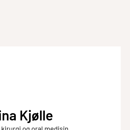
ina Kjølle
l kirurgi og oral medisin