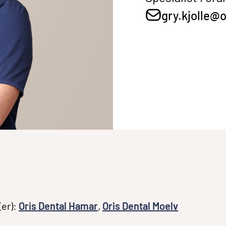
gry.kjolle@o
(er):
Oris Dental Hamar
,
Oris Dental Moelv