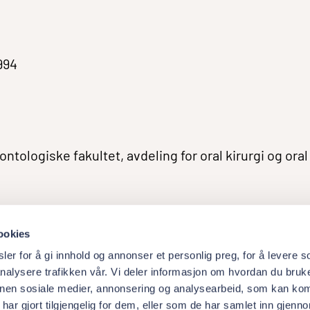
994
ntologiske fakultet, avdeling for oral kirurgi og ora
ookies
er for å gi innhold og annonser et personlig preg, for å levere s
nalysere trafikken vår. Vi deler informasjon om hvordan du bruke
nnen sosiale medier, annonsering og analysearbeid, som kan ko
About Academy
W
ar gjort tilgjengelig for dem, eller som de har samlet inn gjenn