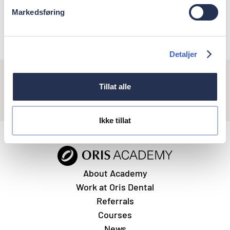
Gunvor Askjem Barstad
Markedsføring
Spesialist i kjeveortopedi
Detaljer
Tillat alle
Ikke tillat
About Academy
Work at Oris Dental
Referrals
Courses
News