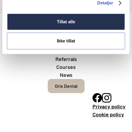
Detaljer
Tillat alle
Ikke tillat
About Academy
Work at Oris Dental
Referrals
Courses
News
Oris Dental
Privacy policy
Cookie policy