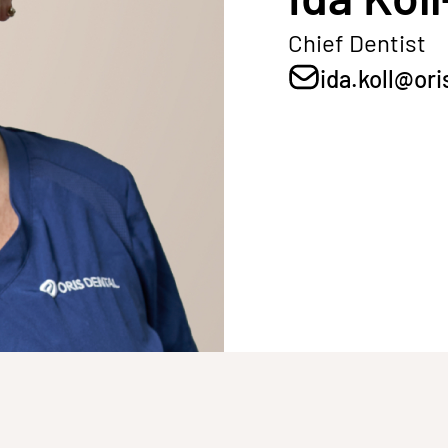
Chief Dentist
ida.koll@ori