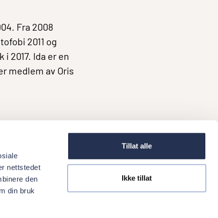
004. Fra 2008
tofobi 2011 og
i 2017. Ida er en
a er medlem av Oris
Tillat alle
osiale
r nettstedet
Ikke tillat
mbinere den
ork at Oris Dental
Referrals
Courses
News
Oris Dental
om din bruk
Privacy policy