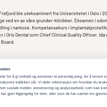
Frafjord ble uteksaminert fra Universitetet i Oslo i 2
e ved en av våre grunder-klinikker. Eksamen i odon
ling i narkose. Kompetansekurs i implantatprotetikk 
 i Oris Dental som Chief Clinical Quality Officer. Id
 Board.
ookies
er for å gi innhold og annonser et personlig preg, for å levere s
nalysere trafikken vår. Vi deler informasjon om hvordan du bruke
nnen sosiale medier, annonsering og analysearbeid, som kan ko
About Academy
W
ar gjort tilgjengelig for dem, eller som de har samlet inn gjenn