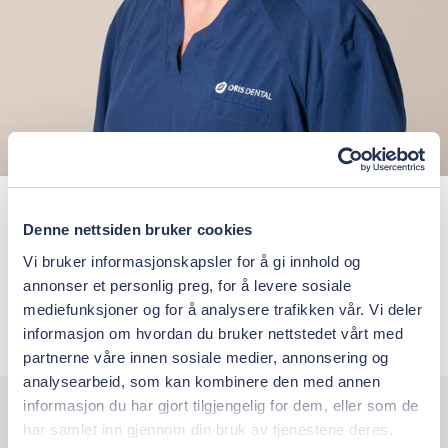
Kai Åge Årseth
Denne nettsiden bruker cookies
Clinical Advisory Board Member
Vi bruker informasjonskapsler for å gi innhold og
annonser et personlig preg, for å levere sosiale
kaiage.arseth@orisdental.no
mediefunksjoner og for å analysere trafikken vår. Vi deler
informasjon om hvordan du bruker nettstedet vårt med
partnerne våre innen sosiale medier, annonsering og
analysearbeid, som kan kombinere den med annen
informasjon du har gjort tilgjengelig for dem, eller som de
har samlet inn gjennom din bruk av tjenestene deres.