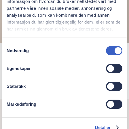
informasjon om hvordan du bruker nettstedet vårt med
partnerne våre innen sosiale medier, annonsering og
analysearbeid, som kan kombinere den med annen
informasjon du har gjort tilgjengelig for dem, eller som de
har samlet inn gjennom din bruk av tjenestene deres.
Samtykkevalg
Nødvendig
Kristoffer Schwartz
Specialtandlæge i tand-, mund- og
Egenskaper
kæbekirurgi, Brædstrup Implantatcenter
Statistikk
Markedsføring
Detaljer