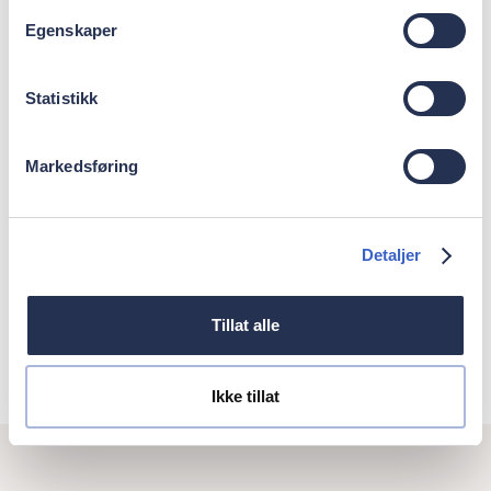
Egenskaper
About Academy
Statistikk
Work at Oris Dental
Referrals
Markedsføring
Courses
News
Oris Dental
Detaljer
Privacy policy
Tillat alle
Cookie policy
Ikke tillat