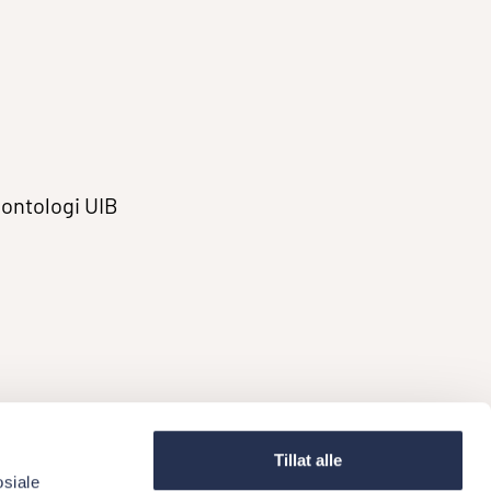
dontologi UIB
Tillat alle
osiale