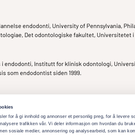
dannelse endodonti, University of Pennsylvania, Phi
ologiae, Det odontologiske fakultet, Universitetet 
 endodonti, Institutt for klinisk odontologi, Univers
ksis som endodontist siden 1999.
ookies
er for å gi innhold og annonser et personlig preg, for å levere s
nalysere trafikken vår. Vi deler informasjon om hvordan du bruke
nnen sosiale medier, annonsering og analysearbeid, som kan ko
About Academy
W