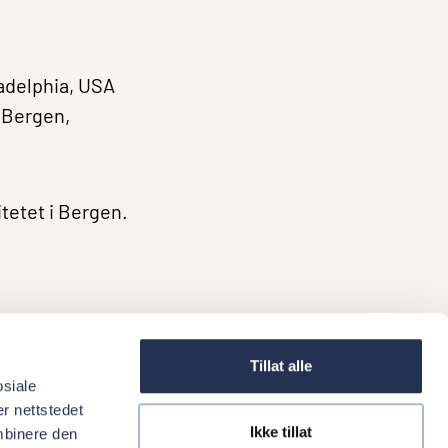
ladelphia, USA
i Bergen,
itetet i Bergen.
Tillat alle
osiale
r nettstedet
Ikke tillat
mbinere den
ork at Oris Dental
Referrals
Courses
News
Oris Dental