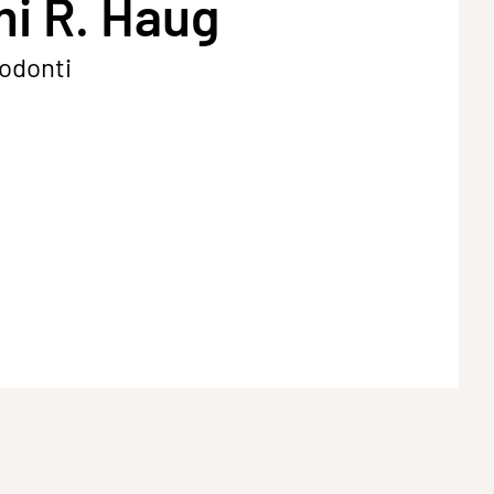
i R. Haug
dodonti