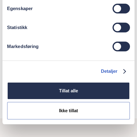
Egenskaper
About Academy
Statistikk
Work at Oris Dental
Referrals
Markedsføring
Courses
News
Oris Dental
Detaljer
Privacy policy
Tillat alle
Cookie policy
Ikke tillat