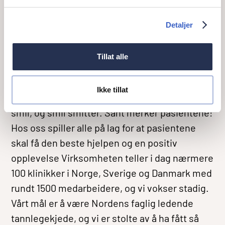
suksessfaktor, og vårt ultimate mål er å skape
en god arbeidsplass hvor pasienten føler seg
Detaljer
trygg og ivaretatt. Vi er en voksende kjede
med mange muligheter, hvor opplæring og
Tillat alle
faglig utvikling står sentralt. Vi tror at faglig
oppdaterte, trygge og fornøyde medarbeidere
Ikke tillat
skaper et godt arbeidsmiljø. Det igjen skaper
smil, og smil smitter. Sånt merker pasientene!
Hos oss spiller alle på lag for at pasientene
skal få den beste hjelpen og en positiv
opplevelse Virksomheten teller i dag nærmere
100 klinikker i Norge, Sverige og Danmark med
rundt 1500 medarbeidere, og vi vokser stadig.
Vårt mål er å være Nordens faglig ledende
tannlegekjede, og vi er stolte av å ha fått så