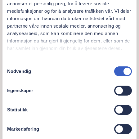
manglende formell utdanning
annonser et personlig preg, for å levere sosiale
mediefunksjoner og for å analysere trafikken vår. Vi deler
behersker norsk og engelsk godt, både
informasjon om hvordan du bruker nettstedet vårt med
muntlig og skriftlig
partnerne våre innen sosiale medier, annonsering og
analysearbeid, som kan kombinere den med annen
Bidrar til et positivt og godt arbeidsmiljø
informasjon du har gjort tilgjengelig for dem, eller som de
har samlet inn gjennom din bruk av tjenestene deres.
Er dette noe for deg? Da ønsker vi å komme i
kontakt med deg så snart som mulig! Send
Samtykkevalg
søknad og CV i dag, eller ta kontakt for en
Nødvendig
uforpliktende samtale. Søknader vil bli vurdert
fortløpende.
Egenskaper
Om arbeidsgiveren
Statistikk
Oris Dental representerer et sterkt fagmiljø
Markedsføring
innen tannhelse. Menneskene er vår