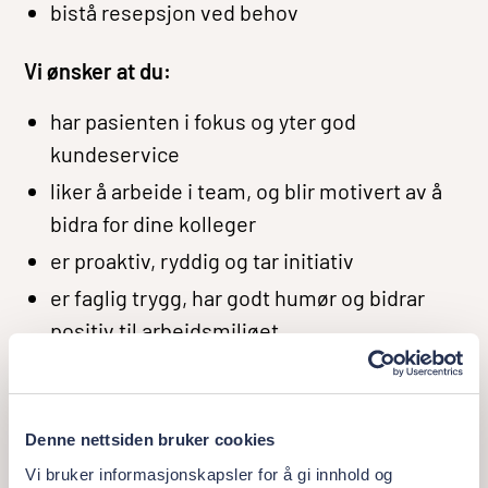
bistå resepsjon ved behov
Vi ønsker at du:
har pasienten i fokus og yter god
kundeservice
liker å arbeide i team, og blir motivert av å
bidra for dine kolleger
er proaktiv, ryddig og tar initiativ
er faglig trygg, har godt humør og bidrar
positiv til arbeidsmiljøet
er nysgjerrig på å tilegne deg ny kunnskap
og tar eierskap til dine ansvarsområder
er autorisert tannhelsesekretær, men
Denne nettsiden bruker cookies
relevant erfaring kan kompensere for
Vi bruker informasjonskapsler for å gi innhold og