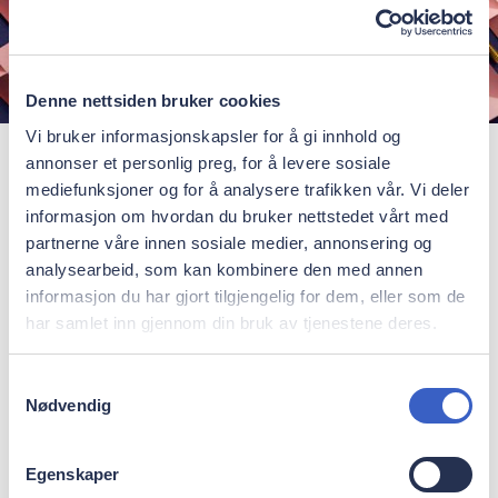
Denne nettsiden bruker cookies
Vi bruker informasjonskapsler for å gi innhold og
annonser et personlig preg, for å levere sosiale
Kan vi hjälpa dig med ett konkret
mediefunksjoner og for å analysere trafikken vår. Vi deler
fall?
informasjon om hvordan du bruker nettstedet vårt med
Vill du diskutera kliniska problem eller
partnerne våre innen sosiale medier, annonsering og
analysearbeid, som kan kombinere den med annen
behandlingsplaner? Specialisterna i Oris
informasjon du har gjort tilgjengelig for dem, eller som de
Dental och Academy sparar gärna eller
har samlet inn gjennom din bruk av tjenestene deres.
hjälper dig med dina patienter när du
behöver det.
Samtykkevalg
Nødvendig
Få mer information om remiss här
Egenskaper