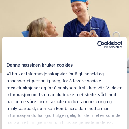
Denne nettsiden bruker cookies
Vi bruker informasjonskapsler for å gi innhold og
annonser et personlig preg, for å levere sosiale
Hands-on teaching
mediefunksjoner og for å analysere trafikken vår. Vi deler
informasjon om hvordan du bruker nettstedet vårt med
Practice makes perfect. Our specialists and partners
partnerne våre innen sosiale medier, annonsering og
guide you step by step in practical training in all dental
analysearbeid, som kan kombinere den med annen
disciplines, make you confident in clinical techniques and
informasjon du har gjort tilgjengelig for dem, eller som de
the correct use of equipment for safe performance in the
har samlet inn gjennom din bruk av tjenestene deres.
clinic.