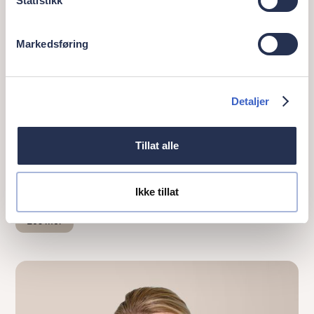
Statistikk
Markedsføring
Detaljer
Tillat alle
Kai Åge Årseth
Clinical Advisory Board Member
Ikke tillat
kaiage.arseth@orisdental.no
Les mer