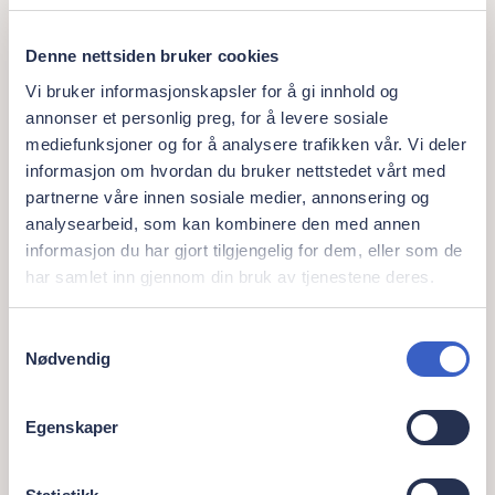
Denne nettsiden bruker cookies
Vi bruker informasjonskapsler for å gi innhold og
Erlend Ribe
annonser et personlig preg, for å levere sosiale
mediefunksjoner og for å analysere trafikken vår. Vi deler
Spesialist i protetikk. Clinical Advisory Board Member
informasjon om hvordan du bruker nettstedet vårt med
erlend.ribe@orisdental.no
partnerne våre innen sosiale medier, annonsering og
Les mer
analysearbeid, som kan kombinere den med annen
informasjon du har gjort tilgjengelig for dem, eller som de
har samlet inn gjennom din bruk av tjenestene deres.
Samtykkevalg
Nødvendig
Egenskaper